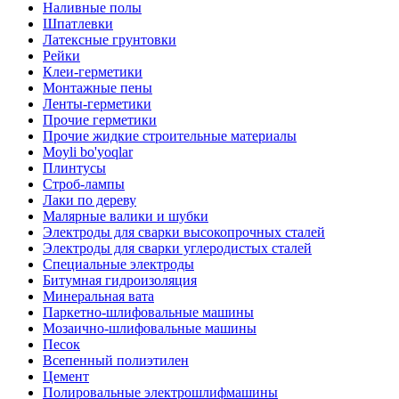
Наливные полы
Шпатлевки
Латексные грунтовки
Рейки
Клеи-герметики
Монтажные пены
Ленты-герметики
Прочие герметики
Прочие жидкие строительные материалы
Moyli bo'yoqlar
Плинтусы
Строб-лампы
Лаки по дереву
Малярные валики и шубки
Электроды для сварки высокопрочных сталей
Электроды для сварки углеродистых сталей
Специальные электроды
Битумная гидроизоляция
Минеральная вата
Паркетно-шлифовальные машины
Мозаично-шлифовальные машины
Песок
Всепенный полиэтилен
Цемент
Полировальные электрошлифмашины