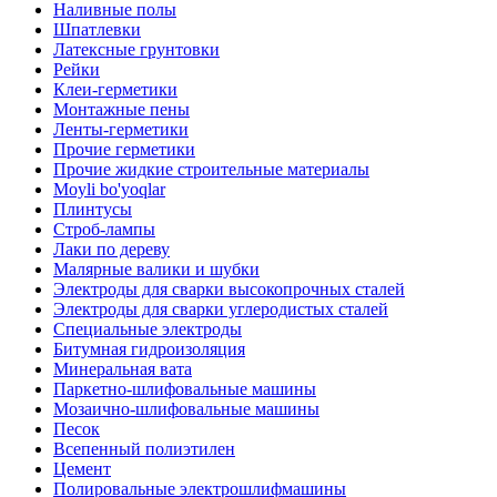
Наливные полы
Шпатлевки
Латексные грунтовки
Рейки
Клеи-герметики
Монтажные пены
Ленты-герметики
Прочие герметики
Прочие жидкие строительные материалы
Moyli bo'yoqlar
Плинтусы
Строб-лампы
Лаки по дереву
Малярные валики и шубки
Электроды для сварки высокопрочных сталей
Электроды для сварки углеродистых сталей
Специальные электроды
Битумная гидроизоляция
Минеральная вата
Паркетно-шлифовальные машины
Мозаично-шлифовальные машины
Песок
Всепенный полиэтилен
Цемент
Полировальные электрошлифмашины