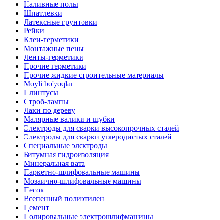
Наливные полы
Шпатлевки
Латексные грунтовки
Рейки
Клеи-герметики
Монтажные пены
Ленты-герметики
Прочие герметики
Прочие жидкие строительные материалы
Moyli bo'yoqlar
Плинтусы
Строб-лампы
Лаки по дереву
Малярные валики и шубки
Электроды для сварки высокопрочных сталей
Электроды для сварки углеродистых сталей
Специальные электроды
Битумная гидроизоляция
Минеральная вата
Паркетно-шлифовальные машины
Мозаично-шлифовальные машины
Песок
Всепенный полиэтилен
Цемент
Полировальные электрошлифмашины