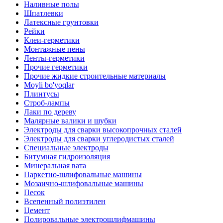
Наливные полы
Шпатлевки
Латексные грунтовки
Рейки
Клеи-герметики
Монтажные пены
Ленты-герметики
Прочие герметики
Прочие жидкие строительные материалы
Moyli bo'yoqlar
Плинтусы
Строб-лампы
Лаки по дереву
Малярные валики и шубки
Электроды для сварки высокопрочных сталей
Электроды для сварки углеродистых сталей
Специальные электроды
Битумная гидроизоляция
Минеральная вата
Паркетно-шлифовальные машины
Мозаично-шлифовальные машины
Песок
Всепенный полиэтилен
Цемент
Полировальные электрошлифмашины