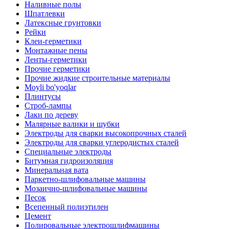
Наливные полы
Шпатлевки
Латексные грунтовки
Рейки
Клеи-герметики
Монтажные пены
Ленты-герметики
Прочие герметики
Прочие жидкие строительные материалы
Moyli bo'yoqlar
Плинтусы
Строб-лампы
Лаки по дереву
Малярные валики и шубки
Электроды для сварки высокопрочных сталей
Электроды для сварки углеродистых сталей
Специальные электроды
Битумная гидроизоляция
Минеральная вата
Паркетно-шлифовальные машины
Мозаично-шлифовальные машины
Песок
Всепенный полиэтилен
Цемент
Полировальные электрошлифмашины