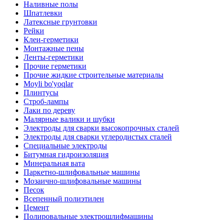
Наливные полы
Шпатлевки
Латексные грунтовки
Рейки
Клеи-герметики
Монтажные пены
Ленты-герметики
Прочие герметики
Прочие жидкие строительные материалы
Moyli bo'yoqlar
Плинтусы
Строб-лампы
Лаки по дереву
Малярные валики и шубки
Электроды для сварки высокопрочных сталей
Электроды для сварки углеродистых сталей
Специальные электроды
Битумная гидроизоляция
Минеральная вата
Паркетно-шлифовальные машины
Мозаично-шлифовальные машины
Песок
Всепенный полиэтилен
Цемент
Полировальные электрошлифмашины