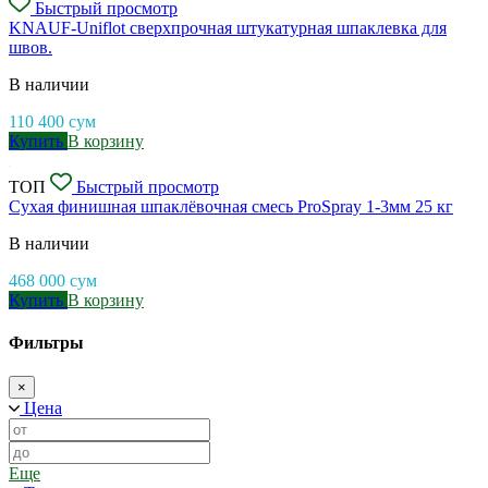
Быстрый просмотр
KNAUF-Uniflot сверхпрочная штукатурная шпаклевка для
швов.
В наличии
110 400
сум
Купить
В корзину
ТОП
Быстрый просмотр
Сухая финишная шпаклёвочная смесь ProSpray 1-3мм 25 кг
В наличии
468 000
сум
Купить
В корзину
Фильтры
×
Цена
Еще