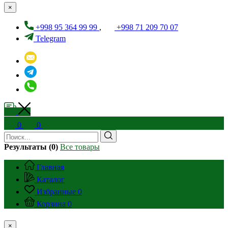
×
+998 95 364 99 99
,
+998 71 209 70 07
Telegram
0
0
Результаты (0)
Все товары
Главная
Каталог
Избранные
0
Корзина
0
×