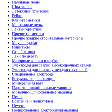
Наливные полы
Шпатлевки
Латексные грунтовки
Рейки
Клеи-герметики
Монтажные пены
Ленты-герметики
Прочие герметики
Прочие жидкие строительные материалы
Moyli bo'yoqlar
Плинтусы
Строб-лампы
Лаки по дереву
Малярные валики и шубки
Электроды для сварки высокопрочных сталей
Электроды для сварки углеродистых сталей
Специальные электроды
Битумная гидроизоляция
Минеральная вата
Паркетно-шлифовальные машины
Мозаично-шлифовальные машины
Песок
Всепенный полиэтилен
Цемент
Полировальные электрошлифмашины