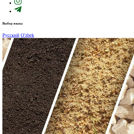
Выбор языка
Русский
O'zbek