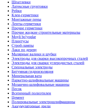
Шпатлевки
Латексные грунтовки
Рейки
Клеи-герметики
Монтажные пены
Ленты-герметики
Прочие герметики
Прочие жидкие строительные материалы
Moyli bo'yoqlar
Плинтусы
Строб-лампы
Лаки по дереву
Малярные валики и шубки
Электроды для сварки высокопрочных сталей
Электроды для сварки углеродистых сталей
Специальные электроды
Битумная гидроизоляция
Минеральная вата
Паркетно-шлифовальные машины
Мозаично-шлифовальные машины
Песок
Всепенный полиэтилен
Цемент
Полировальные электрошлифмашины
Аккумуляторные дрели