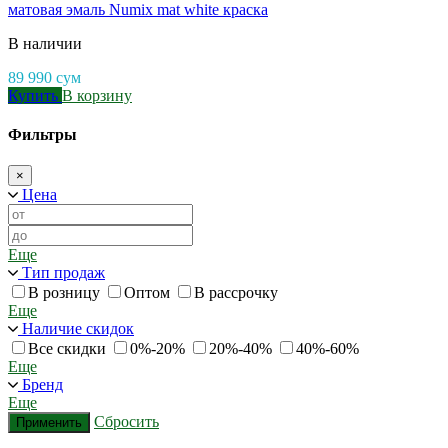
матовая эмаль Numix mat white краска
В наличии
89 990
сум
Купить
В корзину
Фильтры
×
Цена
Еще
Тип продаж
В розницу
Оптом
В рассрочку
Еще
Наличие скидок
Все скидки
0%-20%
20%-40%
40%-60%
Еще
Бренд
Еще
Сбросить
Применить