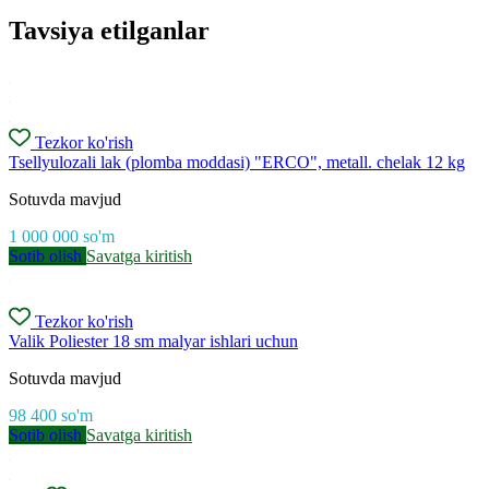
Tavsiya etilganlar
Tezkor ko'rish
Tsellyulozali lak (plomba moddasi) "ERCO", metall. chelak 12 kg
Sotuvda mavjud
1 000 000
so'm
Sotib olish
Savatga kiritish
Tezkor ko'rish
Valik Poliester 18 sm malyar ishlari uchun
Sotuvda mavjud
98 400
so'm
Sotib olish
Savatga kiritish