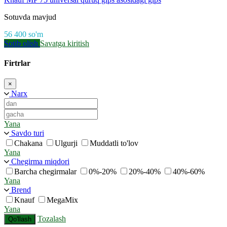
Sotuvda mavjud
56 400
so'm
Sotib olish
Savatga kiritish
Firtrlar
×
Narx
Yana
Savdo turi
Chakana
Ulgurji
Muddatli to'lov
Yana
Chegirma miqdori
Barcha chegirmalar
0%-20%
20%-40%
40%-60%
Yana
Brend
Knauf
MegaMix
Yana
Tozalash
Qo'llash