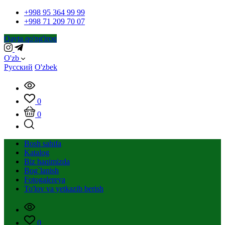
+998 95 364 99 99
+998 71 209 70 07
Qayta qo'ng'iroq
O'zb
Русский
O'zbek
0
0
Bosh sahifa
Katalog
Biz haqimizda
Bog`lanish
Fotogalereya
To'lov va yetkazib berish
0