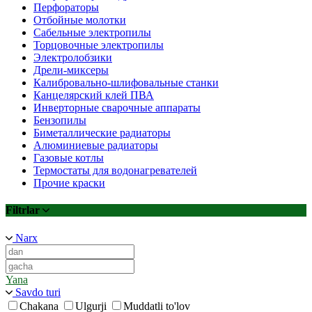
Перфораторы
Отбойные молотки
Сабельные электропилы
Торцовочные электропилы
Электролобзики
Дрели-миксеры
Калибровально-шлифовальные станки
Канцелярский клей ПВА
Инверторные сварочные аппараты
Бензопилы
Биметаллические радиаторы
Алюминиевые радиаторы
Газовые котлы
Термостаты для водонагревателей
Прочие краски
Filtrlar
Narx
Yana
Savdo turi
Chakana
Ulgurji
Muddatli to'lov