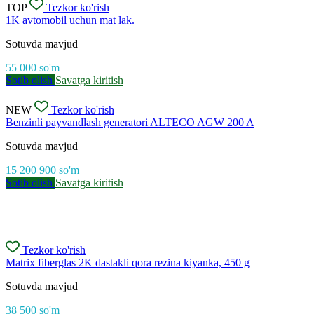
TOP
Tezkor ko'rish
1K avtomobil uchun mat lak.
Sotuvda mavjud
55 000
so'm
Sotib olish
Savatga kiritish
NEW
Tezkor ko'rish
Benzinli payvandlash generatori ALTECO AGW 200 A
Sotuvda mavjud
15 200 900
so'm
Sotib olish
Savatga kiritish
Tezkor ko'rish
Matrix fiberglas 2K dastakli qora rezina kiyanka, 450 g
Sotuvda mavjud
38 500
so'm