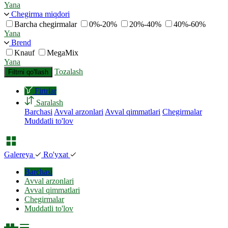
Yana
Chegirma miqdori
Barcha chegirmalar
0%-20%
20%-40%
40%-60%
Yana
Brend
Knauf
MegaMix
Yana
Tozalash
Filtrni qo'llash
Firtrlar
Saralash
Barchasi
Avval arzonlari
Avval qimmatlari
Chegirmalar
Muddatli to'lov
Galereya
Ro'yxat
Barchasi
Avval arzonlari
Avval qimmatlari
Chegirmalar
Muddatli to'lov