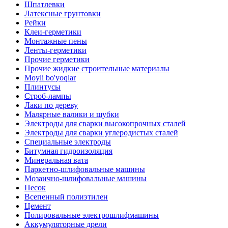
Шпатлевки
Латексные грунтовки
Рейки
Клеи-герметики
Монтажные пены
Ленты-герметики
Прочие герметики
Прочие жидкие строительные материалы
Moyli bo'yoqlar
Плинтусы
Строб-лампы
Лаки по дереву
Малярные валики и шубки
Электроды для сварки высокопрочных сталей
Электроды для сварки углеродистых сталей
Специальные электроды
Битумная гидроизоляция
Минеральная вата
Паркетно-шлифовальные машины
Мозаично-шлифовальные машины
Песок
Всепенный полиэтилен
Цемент
Полировальные электрошлифмашины
Аккумуляторные дрели