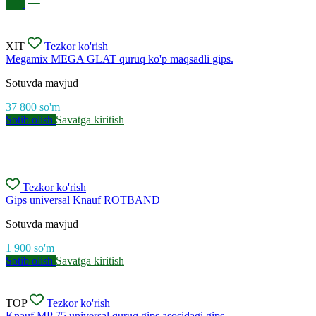
XIT
Tezkor ko'rish
Megamix MEGA GLAT quruq ko'p maqsadli gips.
Sotuvda mavjud
37 800
so'm
Sotib olish
Savatga kiritish
Tezkor ko'rish
Gips universal Knauf ROTBAND
Sotuvda mavjud
1 900
so'm
Sotib olish
Savatga kiritish
TOP
Tezkor ko'rish
Knauf MP 75 universal quruq gips asosidagi gips