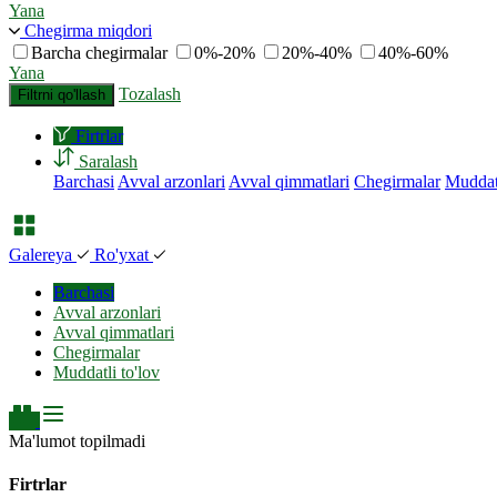
Yana
Chegirma miqdori
Barcha chegirmalar
0%-20%
20%-40%
40%-60%
Yana
Tozalash
Filtrni qo'llash
Firtrlar
Saralash
Barchasi
Avval arzonlari
Avval qimmatlari
Chegirmalar
Muddatl
Galereya
Ro'yxat
Barchasi
Avval arzonlari
Avval qimmatlari
Chegirmalar
Muddatli to'lov
Ma'lumot topilmadi
Firtrlar