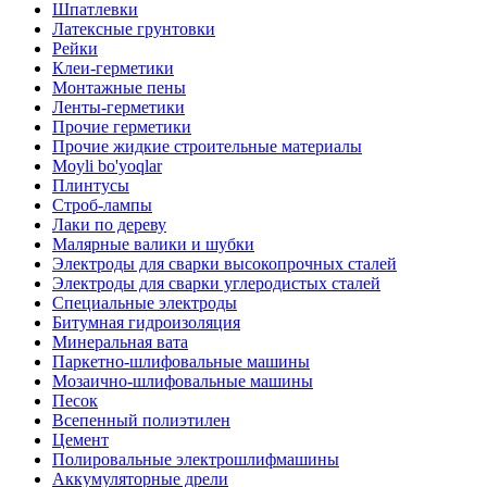
Шпатлевки
Латексные грунтовки
Рейки
Клеи-герметики
Монтажные пены
Ленты-герметики
Прочие герметики
Прочие жидкие строительные материалы
Moyli bo'yoqlar
Плинтусы
Строб-лампы
Лаки по дереву
Малярные валики и шубки
Электроды для сварки высокопрочных сталей
Электроды для сварки углеродистых сталей
Специальные электроды
Битумная гидроизоляция
Минеральная вата
Паркетно-шлифовальные машины
Мозаично-шлифовальные машины
Песок
Всепенный полиэтилен
Цемент
Полировальные электрошлифмашины
Аккумуляторные дрели