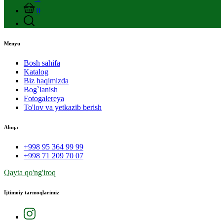
0
Menyu
Bosh sahifa
Katalog
Biz haqimizda
Bog`lanish
Fotogalereya
To'lov va yetkazib berish
Aloqa
+998 95 364 99 99
+998 71 209 70 07
Qayta qo'ng'iroq
Ijtimoiy tarmoqlarimiz