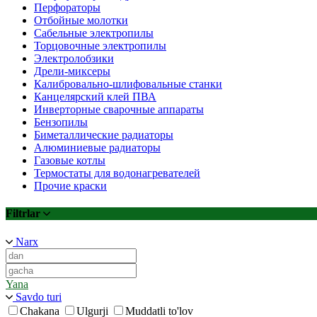
Перфораторы
Отбойные молотки
Сабельные электропилы
Торцовочные электропилы
Электролобзики
Дрели-миксеры
Калибровально-шлифовальные станки
Канцелярский клей ПВА
Инверторные сварочные аппараты
Бензопилы
Биметаллические радиаторы
Алюминиевые радиаторы
Газовые котлы
Термостаты для водонагревателей
Прочие краски
Filtrlar
Narx
Yana
Savdo turi
Chakana
Ulgurji
Muddatli to'lov