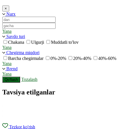
×
Narx
Yana
Savdo turi
Chakana
Ulgurji
Muddatli to'lov
Yana
Chegirma miqdori
Barcha chegirmalar
0%-20%
20%-40%
40%-60%
Yana
Brend
Yana
Tozalash
Qo'llash
Tavsiya etilganlar
Tezkor ko'rish