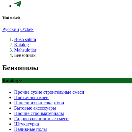
Tilni tanlash
Русский
O'zbek
Bosh sahifa
Katalog
Mahsulotlar
Бензопилы
Бензопилы
Katalog
Прочие сухие строительные смеси
Плиточный клей
Панели из гипсокартона
Бытовые аксессуары
Прочие стройматериалы
Гидроизоляционные смеси
Штукатурка
Наливные полы