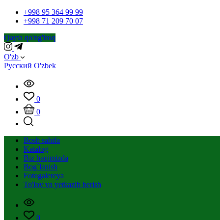
+998 95 364 99 99
+998 71 209 70 07
Qayta qo'ng'iroq
O'zb
Русский
O'zbek
0
0
Bosh sahifa
Katalog
Biz haqimizda
Bog`lanish
Fotogalereya
To'lov va yetkazib berish
0