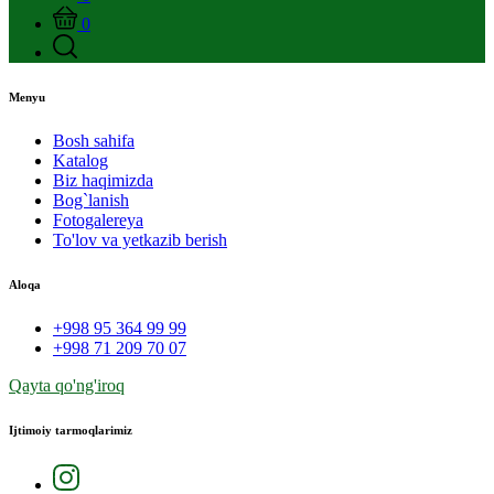
0
Menyu
Bosh sahifa
Katalog
Biz haqimizda
Bog`lanish
Fotogalereya
To'lov va yetkazib berish
Aloqa
+998 95 364 99 99
+998 71 209 70 07
Qayta qo'ng'iroq
Ijtimoiy tarmoqlarimiz