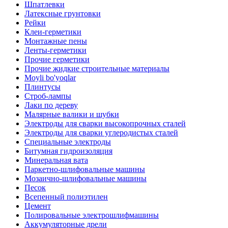
Шпатлевки
Латексные грунтовки
Рейки
Клеи-герметики
Монтажные пены
Ленты-герметики
Прочие герметики
Прочие жидкие строительные материалы
Moyli bo'yoqlar
Плинтусы
Строб-лампы
Лаки по дереву
Малярные валики и шубки
Электроды для сварки высокопрочных сталей
Электроды для сварки углеродистых сталей
Специальные электроды
Битумная гидроизоляция
Минеральная вата
Паркетно-шлифовальные машины
Мозаично-шлифовальные машины
Песок
Всепенный полиэтилен
Цемент
Полировальные электрошлифмашины
Аккумуляторные дрели