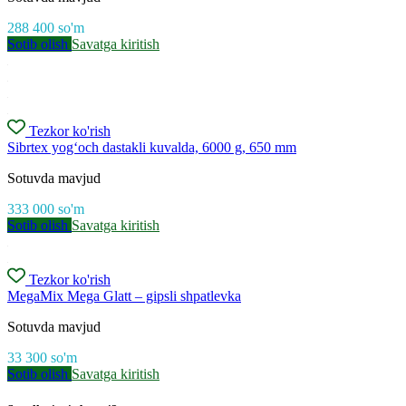
288 400
so'm
Sotib olish
Savatga kiritish
Tezkor ko'rish
Sibrtex yog‘och dastakli kuvalda, 6000 g, 650 mm
Sotuvda mavjud
333 000
so'm
Sotib olish
Savatga kiritish
Tezkor ko'rish
MegaMix Mega Glatt – gipsli shpatlevka
Sotuvda mavjud
33 300
so'm
Sotib olish
Savatga kiritish