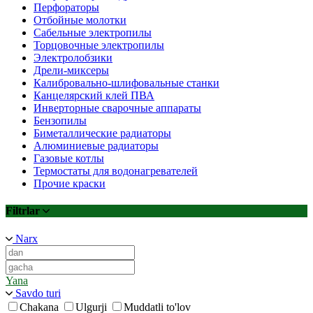
Перфораторы
Отбойные молотки
Сабельные электропилы
Торцовочные электропилы
Электролобзики
Дрели-миксеры
Калибровально-шлифовальные станки
Канцелярский клей ПВА
Инверторные сварочные аппараты
Бензопилы
Биметаллические радиаторы
Алюминиевые радиаторы
Газовые котлы
Термостаты для водонагревателей
Прочие краски
Filtrlar
Narx
Yana
Savdo turi
Chakana
Ulgurji
Muddatli to'lov