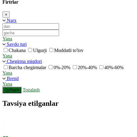
Firtrlar
×
Narx
Yana
Savdo turi
Chakana
Ulgurji
Muddatli to'lov
Yana
Chegirma miqdori
Barcha chegirmalar
0%-20%
20%-40%
40%-60%
Yana
Brend
Yana
Tozalash
Qo'llash
Tavsiya etilganlar