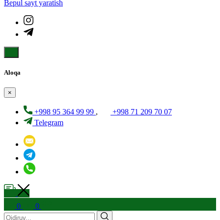
Bepul sayt yaratish
Aloqa
×
+998 95 364 99 99
,
+998 71 209 70 07
Telegram
0
0