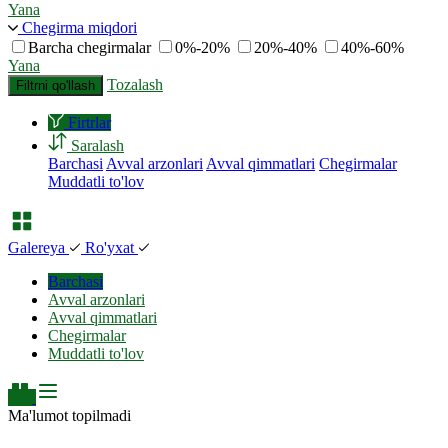
Yana
Chegirma miqdori
Barcha chegirmalar
0%-20%
20%-40%
40%-60%
Yana
Tozalash
Filtrni qo'llash
Firtrlar
Saralash
Barchasi
Avval arzonlari
Avval qimmatlari
Chegirmalar
Muddatli to'lov
Galereya
Ro'yxat
Barchasi
Avval arzonlari
Avval qimmatlari
Chegirmalar
Muddatli to'lov
Ma'lumot topilmadi