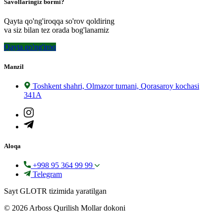
Savollaringiz bormi?
Qayta qo'ng'iroqqa so'rov qoldiring
va siz bilan tez orada bog'lanamiz
Qayta qo'ng'iroq
Manzil
Toshkent shahri, Olmazor tumani, Qorasaroy kochasi
341A
Aloqa
+998 95 364 99 99
Telegram
Sayt GLOTR tizimida yaratilgan
© 2026 Arboss Qurilish Mollar dokoni