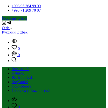
+998 95 364 99 99
+998 71 209 70 07
Qayta qo'ng'iroq
O'zb
Русский
O'zbek
0
0
Bosh sahifa
Katalog
Biz haqimizda
Bog`lanish
Fotogalereya
To'lov va yetkazib berish
0