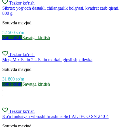
Tezkor ko'rish
Sibrtex yog‘och dastakli chilangarlik bolg‘asi, kvadrat zarb qismi,
800 g
Sotuvda mavjud
52 500
so'm
Sotib olish
Savatga kiritish
Tezkor ko'rish
MegaMix Satin 2 – Satin markali gipsli shpatlevka
Sotuvda mavjud
31 800
so'm
Sotib olish
Savatga kiritish
Tezkor ko'rish
Ko'p funksiyali vibroshlifmashina 4в1 ALTECO SN 240-4
Sotuvda mavjud