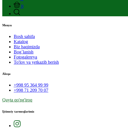
0
Menyu
Bosh sahifa
Katalog
Biz haqimizda
Bog`lanish
Fotogalereya
To'lov va yetkazib berish
Aloqa
+998 95 364 99 99
+998 71 209 70 07
Qayta qo'ng'iroq
Ijtimoiy tarmoqlarimiz