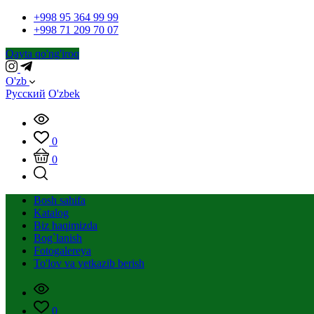
+998 95 364 99 99
+998 71 209 70 07
Qayta qo'ng'iroq
O'zb
Русский
O'zbek
0
0
Bosh sahifa
Katalog
Biz haqimizda
Bog`lanish
Fotogalereya
To'lov va yetkazib berish
0