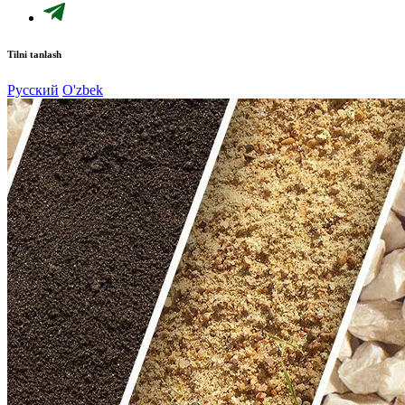
Tilni tanlash
Русский
O'zbek