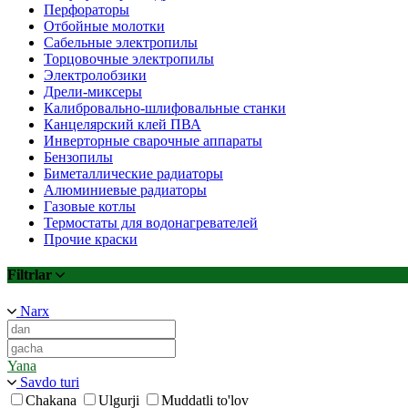
Перфораторы
Отбойные молотки
Сабельные электропилы
Торцовочные электропилы
Электролобзики
Дрели-миксеры
Калибровально-шлифовальные станки
Канцелярский клей ПВА
Инверторные сварочные аппараты
Бензопилы
Биметаллические радиаторы
Алюминиевые радиаторы
Газовые котлы
Термостаты для водонагревателей
Прочие краски
Filtrlar
Narx
Yana
Savdo turi
Chakana
Ulgurji
Muddatli to'lov