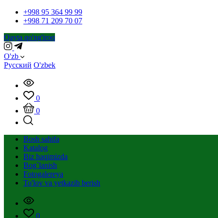
+998 95 364 99 99
+998 71 209 70 07
Qayta qo'ng'iroq
O'zb
Русский
O'zbek
0
0
Bosh sahifa
Katalog
Biz haqimizda
Bog`lanish
Fotogalereya
To'lov va yetkazib berish
0