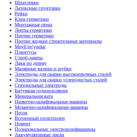
Шпатлевки
Латексные грунтовки
Рейки
Клеи-герметики
Монтажные пены
Ленты-герметики
Прочие герметики
Прочие жидкие строительные материалы
Moyli bo'yoqlar
Плинтусы
Строб-лампы
Лаки по дереву
Малярные валики и шубки
Электроды для сварки высокопрочных сталей
Электроды для сварки углеродистых сталей
Специальные электроды
Битумная гидроизоляция
Минеральная вата
Паркетно-шлифовальные машины
Мозаично-шлифовальные машины
Песок
Всепенный полиэтилен
Цемент
Полировальные электрошлифмашины
Аккумуляторные дрели