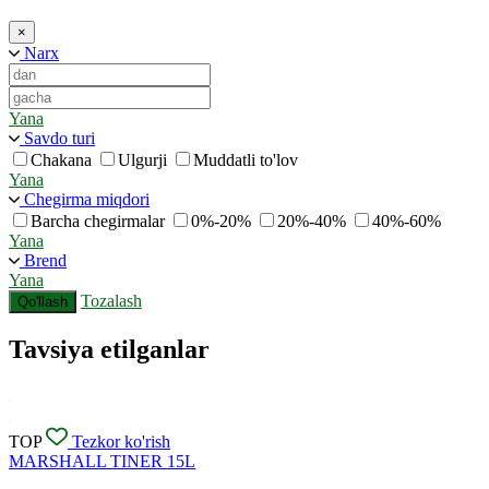
×
Narx
Yana
Savdo turi
Chakana
Ulgurji
Muddatli to'lov
Yana
Chegirma miqdori
Barcha chegirmalar
0%-20%
20%-40%
40%-60%
Yana
Brend
Yana
Tozalash
Qo'llash
Tavsiya etilganlar
TOP
Tezkor ko'rish
MARSHALL TINER 15L