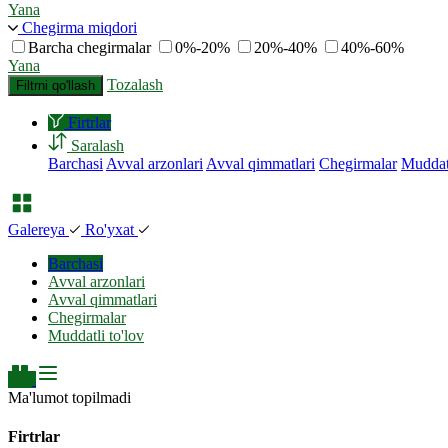
Yana
Chegirma miqdori
Barcha chegirmalar
0%-20%
20%-40%
40%-60%
Yana
Tozalash
Filtrni qo'llash
Firtrlar
Saralash
Barchasi
Avval arzonlari
Avval qimmatlari
Chegirmalar
Muddatl
Galereya
Ro'yxat
Barchasi
Avval arzonlari
Avval qimmatlari
Chegirmalar
Muddatli to'lov
Ma'lumot topilmadi
Firtrlar