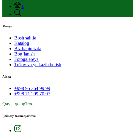
0
Menyu
Bosh sahifa
Katalog
Biz haqimizda
Bog`lanish
Fotogalereya
To'lov va yetkazib berish
Aloqa
+998 95 364 99 99
+998 71 209 70 07
Qayta qo'ng'iroq
Ijtimoiy tarmoqlarimiz