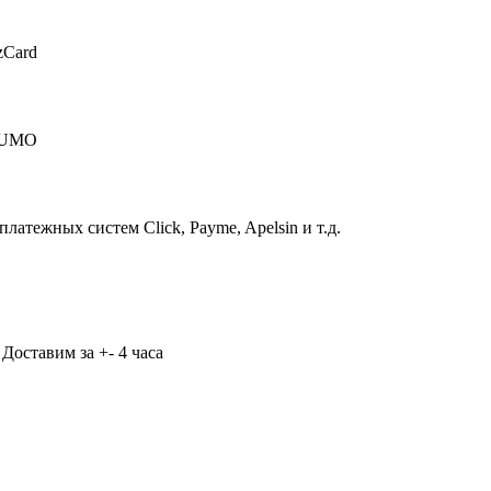
zCard
 HUMO
атежных систем Click, Payme, Apelsin и т.д.
Доставим за +- 4 часа