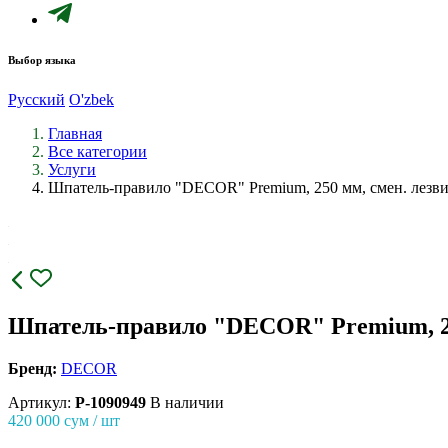
Выбор языка
Русский
O'zbek
Главная
Все категории
Услуги
Шпатель-правило "DECOR" Рremium, 250 мм, смен. лезвие 
Шпатель-правило "DECOR" Рremium, 250 м
Бренд:
DECOR
Артикул:
P-1090949
В наличии
420 000
сум / шт