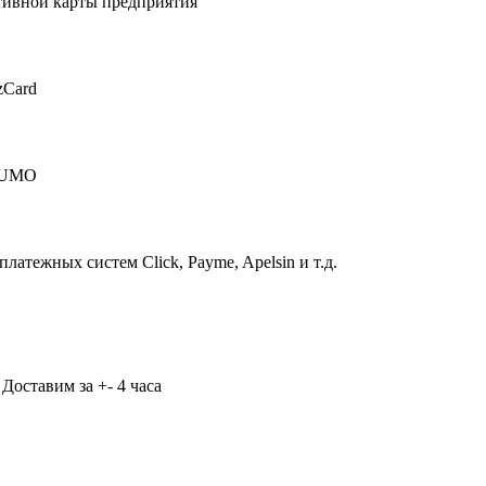
тивной карты предприятия
zCard
 HUMO
атежных систем Click, Payme, Apelsin и т.д.
Доставим за +- 4 часа