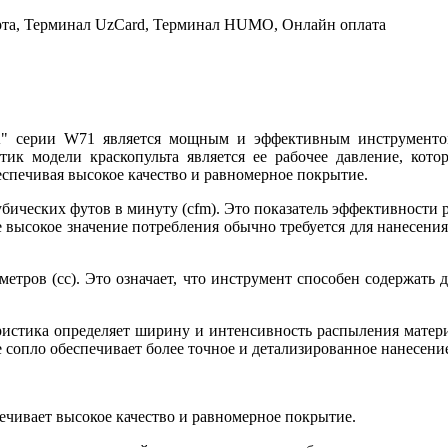
рта, Терминал UzCard, Терминал HUMO, Онлайн оплата
A" серии W71 является мощным и эффективным инструменто
к модели краскопульта является ее рабочее давление, которо
спечивая высокое качество и равномерное покрытие.
кубических футов в минуту (cfm). Это показатель эффективности
ее высокое значение потребления обычно требуется для нанесени
метров (cc). Это означает, что инструмент способен содержать
еристика определяет ширину и интенсивность распыления матер
е сопло обеспечивает более точное и детализированное нанесени
чивает высокое качество и равномерное покрытие.