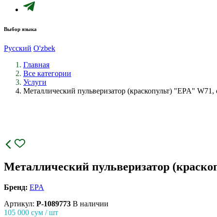
Выбор языка
Русский
O'zbek
Главная
Все категории
Услуги
Металлический пульверизатор (краскопульт) "EPA" W71, 
Металлический пульверизатор (краскоп
Бренд:
EPA
Артикул:
P-1089773
В наличии
105 000
сум / шт