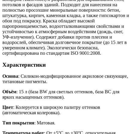
потолков и фасадов зданий. Подходит для нанесения на
полностью просохшие минеральные поверхности: бетон,
штукатурка, кирпич, каменная кладка, а также гипсокартон и
обои под покраску. Краска обладает высокой
паропроницаемостью, водоотталкивающими свойствами и
устойчивостью к атмосферным воздействиям (дождь, снег,
УФ-излучение). Содержит добавки против плесени и
водорослей, обеспечивая долговечное покрытие (до 15 лет в
умеренном климате). Экологически безопасна,
сертифицирована по стандартам ISO 9001:2008.
Характеристики
Основа
: Силикон-модифицированное акриловое связующее,
титановые пигменты.
Объём
: 15 л (база BW для светлых оттенков, база BC для
ярких насыщенных оттенков).
Цвет
: Колеруется в широкую палитру оттенков
(автоматическая колеровка).
Тип покрытия
: Матовая.
Температура работ
: От +5°C до +30°C, относительная