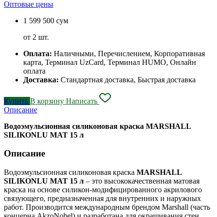
Оптовые цены
1 599 500 сум
от 2 шт.
Оплата:
Наличными, Перечислением, Корпоративная
карта, Терминал UzCard, Терминал HUMO, Онлайн
оплата
Доставка:
Стандартная доставка, Быстрая доставка
Купить
В корзину
Написать
Описание
Водоэмульсионная силиконовая краска MARSHALL
SILIKONLU MAT 15 л
Описание
Водоэмульсионная силиконовая краска
MARSHALL
SILIKONLU MAT 15 л
– это высококачественная матовая
краска на основе силикон-модифицированного акрилового
связующего, предназначенная для внутренних и наружных
работ. Производится международным брендом Marshall (часть
концерна AkzoNobel) и разработана для окрашивания стен,