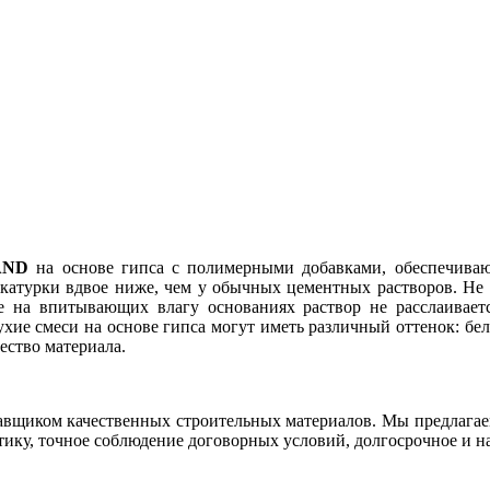
AND
на основе гипса с полимерными добавками, обеспечива
укатурки вдвое ниже, чем у обычных цементных растворов. Не 
на впитывающих влагу основаниях раствор не расслаивает
хие смеси на основе гипса могут иметь различный оттенок: бел
ество материала.
авщиком качественных строительных материалов. Мы предлага
ику, точное соблюдение договорных условий, долгосрочное и н