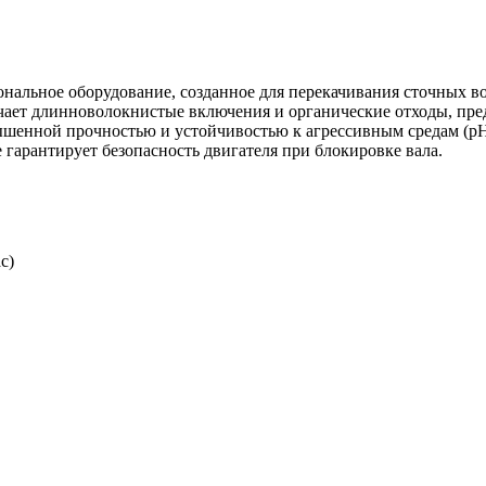
альное оборудование, созданное для перекачивания сточных во
ьчает длинноволокнистые включения и органические отходы, пре
ышенной прочностью и устойчивостью к агрессивным средам (pH 
гарантирует безопасность двигателя при блокировке вала.
с)