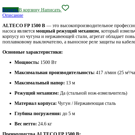
Купить
В корзину
Написать
Описание
ALTECO FP 1500 B
— это высокопроизводительное профессион
насоса является
мощный режущий механизм
, который измел
корпусу из чугуна и нержавеющей стали, агрегат обладает пов
поплавковому выключателю, а выносное реле защиты на кабеле 
Основные характеристики:
Мощность:
1500 Вт
Максимальная производительность:
417 л/мин (25 м³/ча
Максимальный напор:
13 м
Режущий механизм:
Да (стальной нож-измельчитель)
Материал корпуса:
Чугун / Нержавеющая сталь
Глубина погружения:
до 5 м
Вес нетто:
24.6 кг
Преимущества ALTECO FP 1500 B: