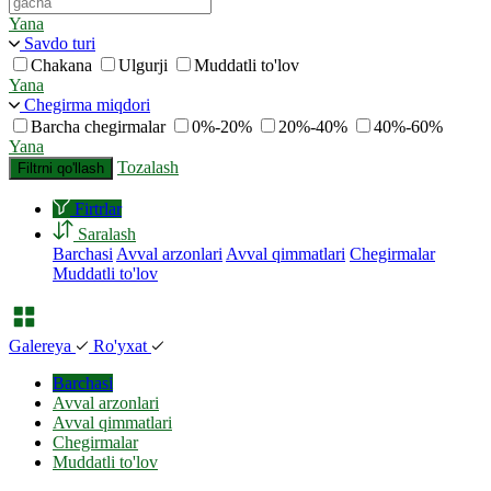
Yana
Savdo turi
Chakana
Ulgurji
Muddatli to'lov
Yana
Chegirma miqdori
Barcha chegirmalar
0%-20%
20%-40%
40%-60%
Yana
Tozalash
Filtrni qo'llash
Firtrlar
Saralash
Barchasi
Avval arzonlari
Avval qimmatlari
Chegirmalar
Muddatli to'lov
Galereya
Ro'yxat
Barchasi
Avval arzonlari
Avval qimmatlari
Chegirmalar
Muddatli to'lov