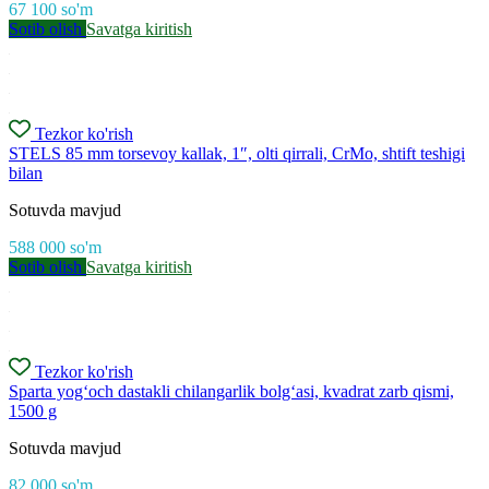
67 100
so'm
Sotib olish
Savatga kiritish
Tezkor ko'rish
STELS 85 mm torsevoy kallak, 1″, olti qirrali, CrMo, shtift teshigi
bilan
Sotuvda mavjud
588 000
so'm
Sotib olish
Savatga kiritish
Tezkor ko'rish
Sparta yog‘och dastakli chilangarlik bolg‘asi, kvadrat zarb qismi,
1500 g
Sotuvda mavjud
82 000
so'm