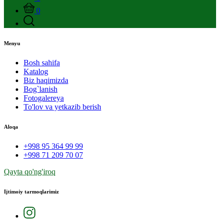
0
Menyu
Bosh sahifa
Katalog
Biz haqimizda
Bog`lanish
Fotogalereya
To'lov va yetkazib berish
Aloqa
+998 95 364 99 99
+998 71 209 70 07
Qayta qo'ng'iroq
Ijtimoiy tarmoqlarimiz