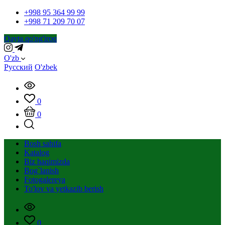
+998 95 364 99 99
+998 71 209 70 07
Qayta qo'ng'iroq
O'zb
Русский
O'zbek
0
0
Bosh sahifa
Katalog
Biz haqimizda
Bog`lanish
Fotogalereya
To'lov va yetkazib berish
0