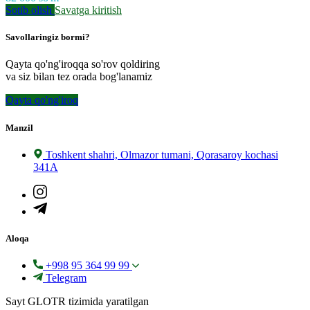
Sotib olish
Savatga kiritish
Savollaringiz bormi?
Qayta qo'ng'iroqqa so'rov qoldiring
va siz bilan tez orada bog'lanamiz
Qayta qo'ng'iroq
Manzil
Toshkent shahri, Olmazor tumani, Qorasaroy kochasi
341A
Aloqa
+998 95 364 99 99
Telegram
Sayt GLOTR tizimida yaratilgan