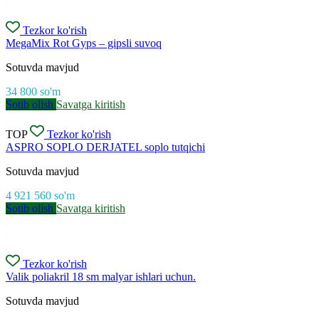
Tezkor ko'rish
MegaMix Rot Gyps – gipsli suvoq
Sotuvda mavjud
34 800
so'm
Sotib olish
Savatga kiritish
TOP
Tezkor ko'rish
ASPRO SOPLO DERJATEL soplo tutqichi
Sotuvda mavjud
4 921 560
so'm
Sotib olish
Savatga kiritish
Tezkor ko'rish
Valik poliakril 18 sm malyar ishlari uchun.
Sotuvda mavjud