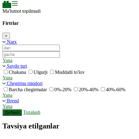
Ma'lumot topilmadi
Firtrlar
×
Narx
Yana
Savdo turi
Chakana
Ulgurji
Muddatli to'lov
Yana
Chegirma miqdori
Barcha chegirmalar
0%-20%
20%-40%
40%-60%
Yana
Brend
Yana
Tozalash
Qo'llash
Tavsiya etilganlar