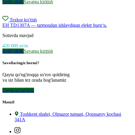
Sotib olish
Savatga kiritish
Tezkor ko'rish
EH TD1307A — tarmoqdan ishlaydigan elektr burg‘u.
Sotuvda mavjud
420 000
so'm
Sotib olish
Savatga kiritish
Savollaringiz bormi?
Qayta qo'ng'iroqqa so'rov qoldiring
va siz bilan tez orada bog'lanamiz
Qayta qo'ng'iroq
Manzil
Toshkent shahri, Olmazor tumani, Qorasaroy kochasi
341A