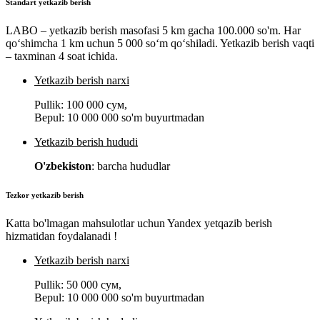
Standart yetkazib berish
LABO – yetkazib berish masofasi 5 km gacha 100.000 so'm. Har
qo‘shimcha 1 km uchun 5 000 so‘m qo‘shiladi. Yetkazib berish vaqti
– taxminan 4 soat ichida.
Yetkazib berish narxi
Pullik:
100 000 сум
,
Bepul:
10 000 000 so'm buyurtmadan
Yetkazib berish hududi
O'zbekiston
: barcha hududlar
Tezkor yetkazib berish
Katta bo'lmagan mahsulotlar uchun Yandex yetqazib berish
hizmatidan foydalanadi !
Yetkazib berish narxi
Pullik:
50 000 сум
,
Bepul:
10 000 000 so'm buyurtmadan