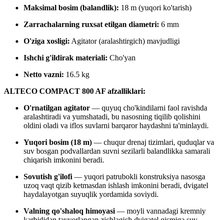
Maksimal bosim (balandlik):
18 m (yuqori ko'tarish)
Zarrachalarning ruxsat etilgan diametri:
6 mm
O'ziga xosligi:
Agitator (aralashtirgich) mavjudligi
Ishchi g'ildirak materiali:
Cho'yan
Netto vazni:
16.5 kg
ALTECO COMPACT 800 AF afzalliklari:
O'rnatilgan agitator
— quyuq cho'kindilarni faol ravishda
aralashtiradi va yumshatadi, bu nasosning tiqilib qolishini
oldini oladi va iflos suvlarni barqaror haydashni ta'minlaydi.
Yuqori bosim (18 m)
— chuqur drenaj tizimlari, quduqlar va
suv bosgan podvallardan suvni sezilarli balandlikka samarali
chiqarish imkonini beradi.
Sovutish g'ilofi
— yuqori patrubokli konstruksiya nasosga
uzoq vaqt qizib ketmasdan ishlash imkonini beradi, dvigatel
haydalayotgan suyuqlik yordamida soviydi.
Valning qo'shaloq himoyasi
— moyli vannadagi kremniy
karbididan tayyorlangan zichlagich dvigatel qismiga suv