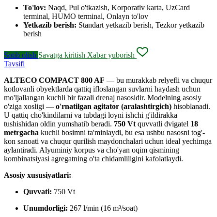
To'lov:
Naqd, Pul o'tkazish, Korporativ karta, UzCard
terminal, HUMO terminal, Onlayn to'lov
Yetkazib berish:
Standart yetkazib berish, Tezkor yetkazib
berish
Sotib olish
Savatga kiritish
Xabar yuborish
Tavsifi
ALTECO COMPACT 800 AF
— bu murakkab relyefli va chuqur
kotlovanli obyektlarda qattiq ifloslangan suvlarni haydash uchun
mo'ljallangan kuchli bir fazali drenaj nasosidir. Modelning asosiy
o'ziga xosligi —
o'rnatilgan agitator (aralashtirgich)
hisoblanadi.
U qattiq cho'kindilarni va tubdagi loyni ishchi g'ildirakka
tushishidan oldin yumshatib beradi.
750 Vt
quvvatli dvigatel
18
metrgacha
kuchli bosimni ta'minlaydi, bu esa ushbu nasosni tog'-
kon sanoati va chuqur qurilish maydonchalari uchun ideal yechimga
aylantiradi. Alyuminiy korpus va cho'yan oqim qismining
kombinatsiyasi agregatning o'ta chidamliligini kafolatlaydi.
Asosiy xususiyatlari:
Quvvati:
750 Vt
Unumdorligi:
267 l/min (16 m³/soat)