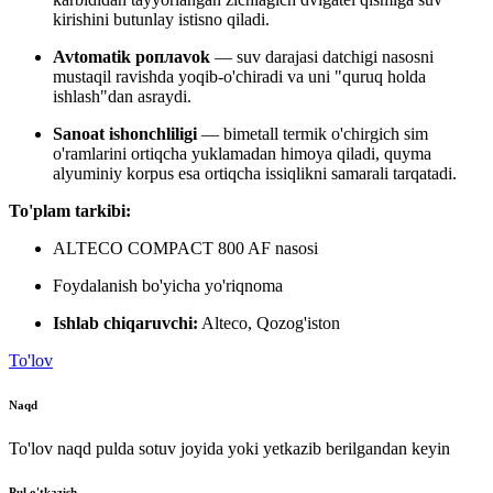
kirishini butunlay istisno qiladi.
Avtomatik poплаvok
— suv darajasi datchigi nasosni
mustaqil ravishda yoqib-o'chiradi va uni "quruq holda
ishlash"dan asraydi.
Sanoat ishonchliligi
— bimetall termik o'chirgich sim
o'ramlarini ortiqcha yuklamadan himoya qiladi, quyma
alyuminiy korpus esa ortiqcha issiqlikni samarali tarqatadi.
To'plam tarkibi:
ALTECO COMPACT 800 AF nasosi
Foydalanish bo'yicha yo'riqnoma
Ishlab chiqaruvchi:
Alteco, Qozog'iston
To'lov
Naqd
To'lov naqd pulda sotuv joyida yoki yetkazib berilgandan keyin
Pul o'tkazish