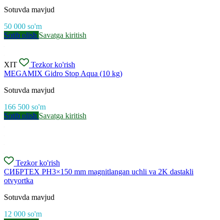
Sotuvda mavjud
50 000
so'm
Sotib olish
Savatga kiritish
XIT
Tezkor ko'rish
MEGAMIX Gidro Stop Aqua (10 kg)
Sotuvda mavjud
166 500
so'm
Sotib olish
Savatga kiritish
Tezkor ko'rish
СИБРТЕХ PH3×150 mm magnitlangan uchli va 2K dastakli
otvyortka
Sotuvda mavjud
12 000
so'm