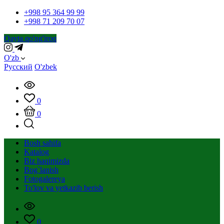
+998 95 364 99 99
+998 71 209 70 07
Qayta qo'ng'iroq
O'zb
Русский
O'zbek
0
0
Bosh sahifa
Katalog
Biz haqimizda
Bog`lanish
Fotogalereya
To'lov va yetkazib berish
0