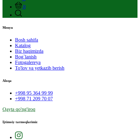
0
Menyu
Bosh sahifa
Katalog
Biz haqimizda
Bog`lanish
Fotogalereya
To'lov va yetkazib berish
Aloqa
+998 95 364 99 99
+998 71 209 70 07
Qayta qo'ng'iroq
Ijtimoiy tarmoqlarimiz