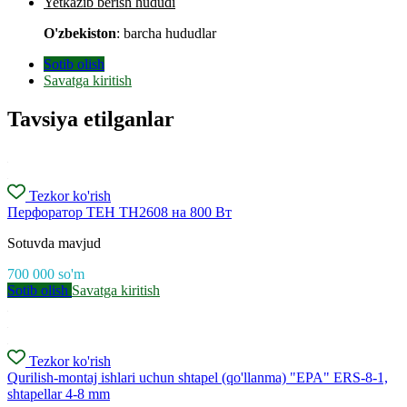
Yetkazib berish hududi
O'zbekiston
: barcha hududlar
Sotib olish
Savatga kiritish
Tavsiya etilganlar
Tezkor ko'rish
Перфоратор TEH TH2608 на 800 Вт
Sotuvda mavjud
700 000
so'm
Sotib olish
Savatga kiritish
Tezkor ko'rish
Qurilish-montaj ishlari uchun shtapel (qo'llanma) "EPA" ERS-8-1,
shtapellar 4-8 mm