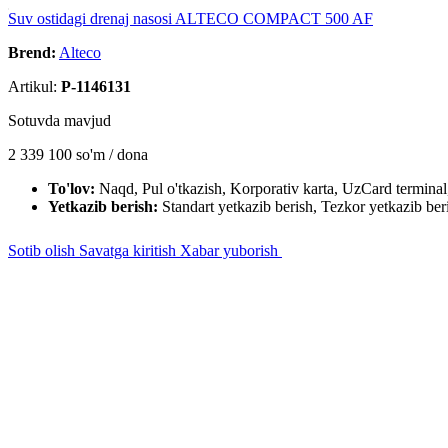
Suv ostidagi drenaj nasosi ALTECO COMPACT 500 AF
Brend:
Alteco
Artikul:
P-1146131
Sotuvda mavjud
2 339 100
so'm / dona
To'lov:
Naqd, Pul o'tkazish, Korporativ karta, UzCard termin
Yetkazib berish:
Standart yetkazib berish, Tezkor yetkazib ber
Sotib olish
Savatga kiritish
Xabar yuborish